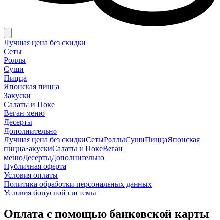
Лучшая цена без скидки
Сеты
Роллы
Суши
Пицца
Японская пицца
Закуски
Салаты и Поке
Веган меню
Десерты
Дополнительно
Лучшая цена без скидки
Сеты
Роллы
Суши
Пицца
Японская
пицца
Закуски
Салаты и Поке
Веган
меню
Десерты
Дополнительно
Публичная оферта
Условия оплаты
Политика обработки персональных данных
Условия бонусной системы
Оплата с помощью банковской карты