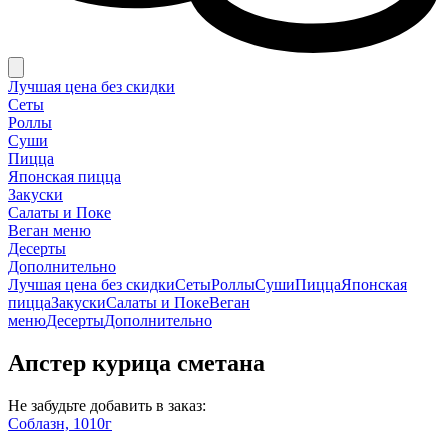
Лучшая цена без скидки
Сеты
Роллы
Суши
Пицца
Японская пицца
Закуски
Салаты и Поке
Веган меню
Десерты
Дополнительно
Лучшая цена без скидки
Сеты
Роллы
Суши
Пицца
Японская
пицца
Закуски
Салаты и Поке
Веган
меню
Десерты
Дополнительно
Апстер курица сметана
Не забудьте добавить в заказ:
Соблазн, 1010г