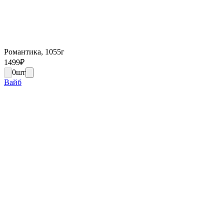
Романтика, 1055г
1499
₽
0
шт
Вайб