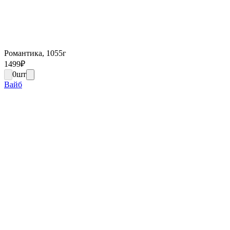
Романтика, 1055г
1499
₽
0
шт
Вайб