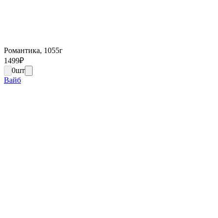
Романтика, 1055г
1499
₽
0
шт
Вайб