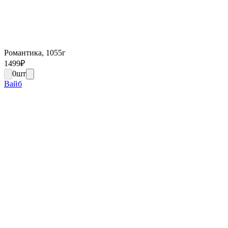
Романтика, 1055г
1499
₽
0
шт
Вайб