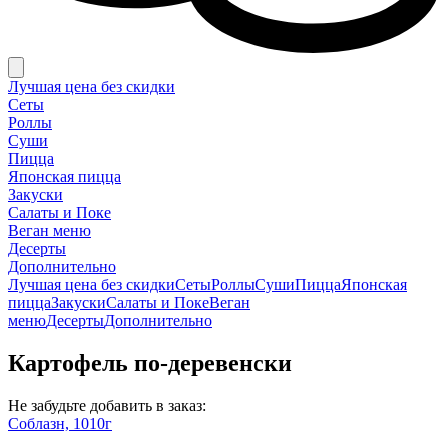
Лучшая цена без скидки
Сеты
Роллы
Суши
Пицца
Японская пицца
Закуски
Салаты и Поке
Веган меню
Десерты
Дополнительно
Лучшая цена без скидки
Сеты
Роллы
Суши
Пицца
Японская
пицца
Закуски
Салаты и Поке
Веган
меню
Десерты
Дополнительно
Картофель по-деревенски
Не забудьте добавить в заказ:
Соблазн, 1010г