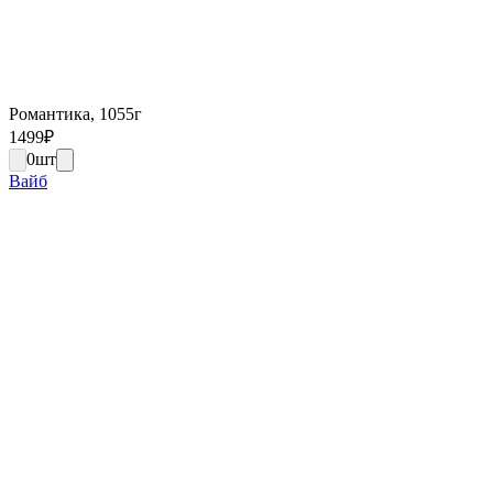
Романтика, 1055г
1499
₽
0
шт
Вайб