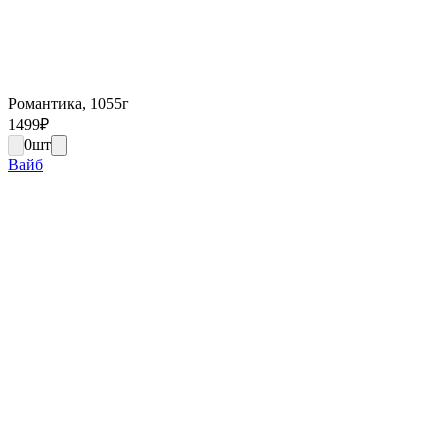
Романтика, 1055г
1499
₽
0
шт
Вайб