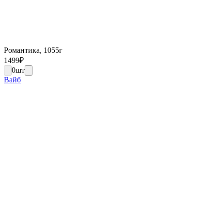
Романтика, 1055г
1499
₽
0
шт
Вайб