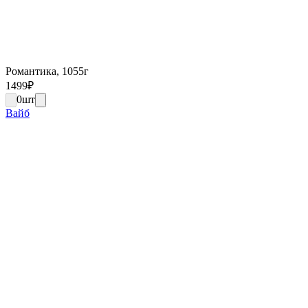
Романтика, 1055г
1499
₽
0
шт
Вайб