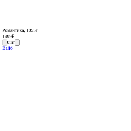
Романтика, 1055г
1499
₽
0
шт
Вайб