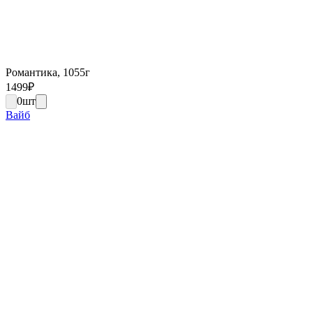
Романтика, 1055г
1499
₽
0
шт
Вайб