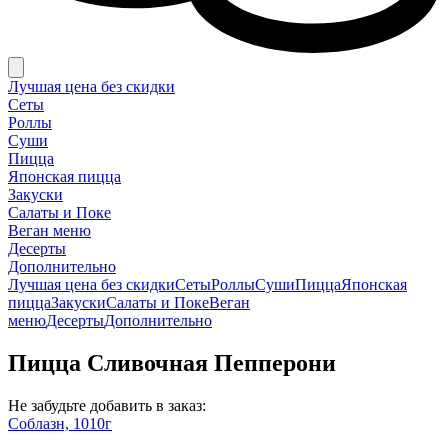
Лучшая цена без скидки
Сеты
Роллы
Суши
Пицца
Японская пицца
Закуски
Салаты и Поке
Веган меню
Десерты
Дополнительно
Лучшая цена без скидки
Сеты
Роллы
Суши
Пицца
Японская
пицца
Закуски
Салаты и Поке
Веган
меню
Десерты
Дополнительно
Пицца Сливочная Пепперони
Не забудьте добавить в заказ:
Соблазн, 1010г