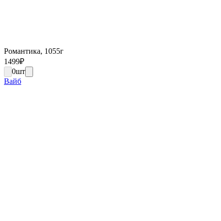
Романтика, 1055г
1499
₽
0
шт
Вайб