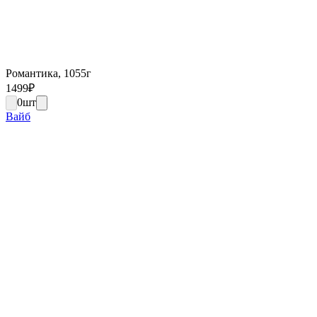
Романтика, 1055г
1499
₽
0
шт
Вайб