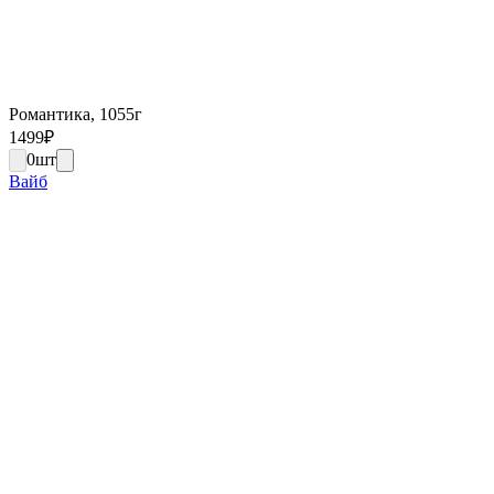
Романтика, 1055г
1499
₽
0
шт
Вайб