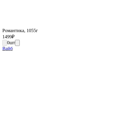
Романтика, 1055г
1499
₽
0
шт
Вайб