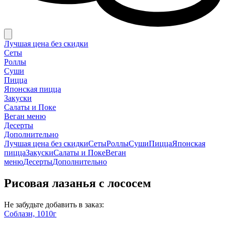
Лучшая цена без скидки
Сеты
Роллы
Суши
Пицца
Японская пицца
Закуски
Салаты и Поке
Веган меню
Десерты
Дополнительно
Лучшая цена без скидки
Сеты
Роллы
Суши
Пицца
Японская
пицца
Закуски
Салаты и Поке
Веган
меню
Десерты
Дополнительно
Рисовая лазанья с лососем
Не забудьте добавить в заказ:
Соблазн, 1010г