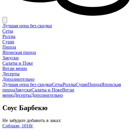
Лучшая цена без скидки
Сеты
Роллы
Суши
Пицца
Японская пицца
Закуски
Салаты и Поке
Веган меню
Десерты
Дополнительно
Лучшая цена без скидки
Сеты
Роллы
Суши
Пицца
Японская
пицца
Закуски
Салаты и Поке
Веган
меню
Десерты
Дополнительно
Соус Барбекю
Не забудьте добавить в заказ:
Соблазн, 1010г