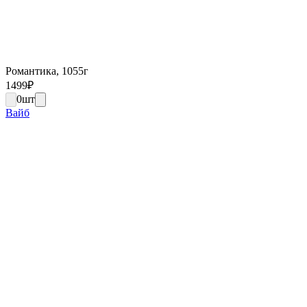
Романтика, 1055г
1499
₽
0
шт
Вайб