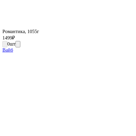
Романтика, 1055г
1499
₽
0
шт
Вайб