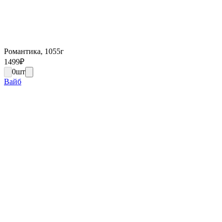
Романтика, 1055г
1499
₽
0
шт
Вайб