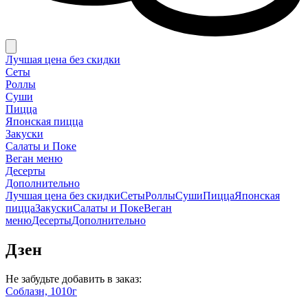
Лучшая цена без скидки
Сеты
Роллы
Суши
Пицца
Японская пицца
Закуски
Салаты и Поке
Веган меню
Десерты
Дополнительно
Лучшая цена без скидки
Сеты
Роллы
Суши
Пицца
Японская
пицца
Закуски
Салаты и Поке
Веган
меню
Десерты
Дополнительно
Дзен
Не забудьте добавить в заказ:
Соблазн, 1010г