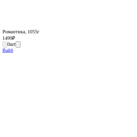
Романтика, 1055г
1499
₽
0
шт
Вайб