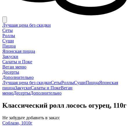
Лучшая цена без скидки
Сеты
Роллы
Суши
Пицца
Японская пицца
Закуски
Салаты и Поке
Веган меню
Десерты
Дополнительно
Лучшая цена без скидки
Сеты
Роллы
Суши
Пицца
Японская
пицца
Закуски
Салаты и Поке
Веган
меню
Десерты
Дополнительно
Классический ролл лосось огурец, 110г
Не забудьте добавить в заказ:
Соблазн, 1010г