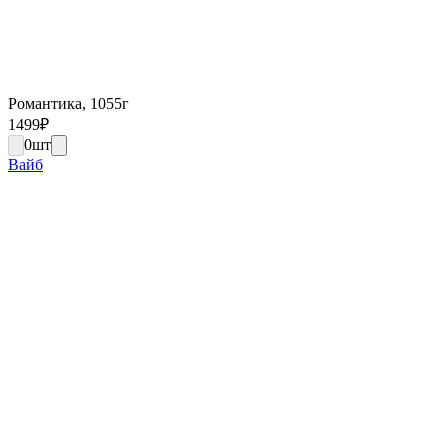
Романтика, 1055г
1499
₽
0
шт
Вайб