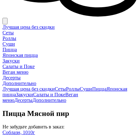
Лучшая цена без скидки
Сеты
Роллы
Суши
Пицца
Японская пицца
Закуски
Салаты и Поке
Веган меню
Десерты
Дополнительно
Лучшая цена без скидки
Сеты
Роллы
Суши
Пицца
Японская
пицца
Закуски
Салаты и Поке
Веган
меню
Десерты
Дополнительно
Пицца Мясной пир
Не забудьте добавить в заказ:
Соблазн, 1010г