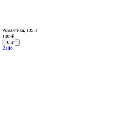
Романтика, 1055г
1499
₽
0
шт
Вайб