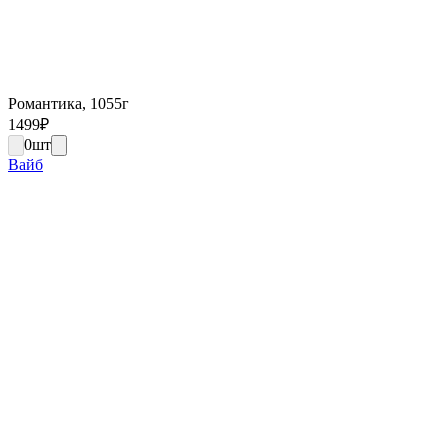
Романтика, 1055г
1499
₽
0
шт
Вайб