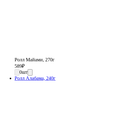
Ролл Майами, 270г
589
₽
0
шт
Ролл Алабама, 240г