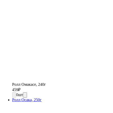
Ролл Омакасе, 240г
459
₽
0
шт
Ролл Осака, 250г