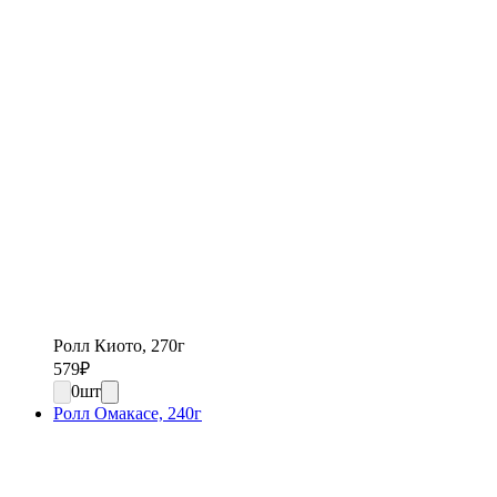
Ролл Киото, 270г
579
₽
0
шт
Ролл Омакасе, 240г