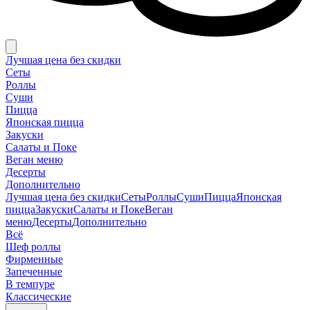
Лучшая цена без скидки
Сеты
Роллы
Суши
Пицца
Японская пицца
Закуски
Салаты и Поке
Веган меню
Десерты
Дополнительно
Лучшая цена без скидки
Сеты
Роллы
Суши
Пицца
Японская
пицца
Закуски
Салаты и Поке
Веган
меню
Десерты
Дополнительно
Всё
Шеф роллы
Фирменные
Запеченные
В темпуре
Классические