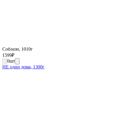
Соблазн, 1010г
1599
₽
0
шт
НЕ один дома, 1300г