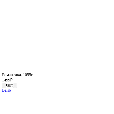
Романтика, 1055г
1499
₽
0
шт
Вайб