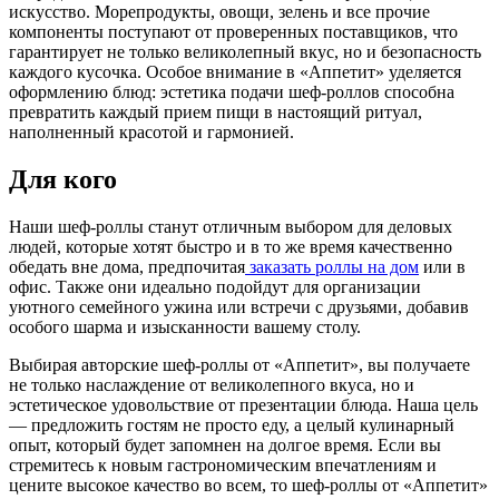
искусство. Морепродукты, овощи, зелень и все прочие
компоненты поступают от проверенных поставщиков, что
гарантирует не только великолепный вкус, но и безопасность
каждого кусочка. Особое внимание в «Аппетит» уделяется
оформлению блюд: эстетика подачи шеф-роллов способна
превратить каждый прием пищи в настоящий ритуал,
наполненный красотой и гармонией.
Для кого
Наши шеф-роллы станут отличным выбором для деловых
людей, которые хотят быстро и в то же время качественно
обедать вне дома, предпочитая
заказать роллы на дом
или в
офис. Также они идеально подойдут для организации
уютного семейного ужина или встречи с друзьями, добавив
особого шарма и изысканности вашему столу.
Выбирая авторские шеф-роллы от «Аппетит», вы получаете
не только наслаждение от великолепного вкуса, но и
эстетическое удовольствие от презентации блюда. Наша цель
— предложить гостям не просто еду, а целый кулинарный
опыт, который будет запомнен на долгое время. Если вы
стремитесь к новым гастрономическим впечатлениям и
цените высокое качество во всем, то шеф-роллы от «Аппетит»