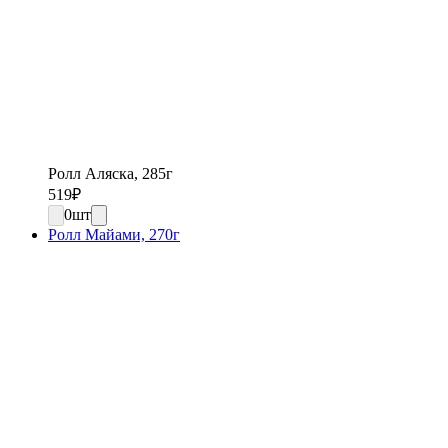
Ролл Аляска, 285г
519
₽
0
шт
Ролл Майами, 270г