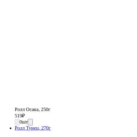
Ролл Осака, 250г
519
₽
0
шт
Ролл Тунец, 270г