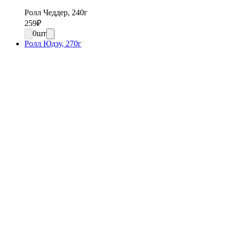
Ролл Чеддер, 240г
259
₽
0
шт
Ролл Юдзу, 270г