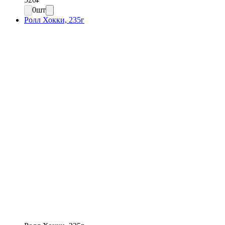
0
шт
Ролл Хокки, 235г