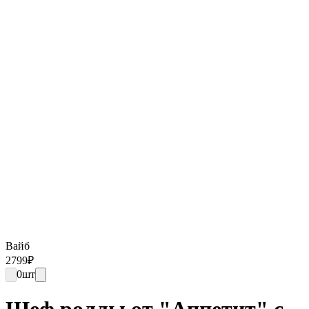
Вайб
2799
₽
0
шт