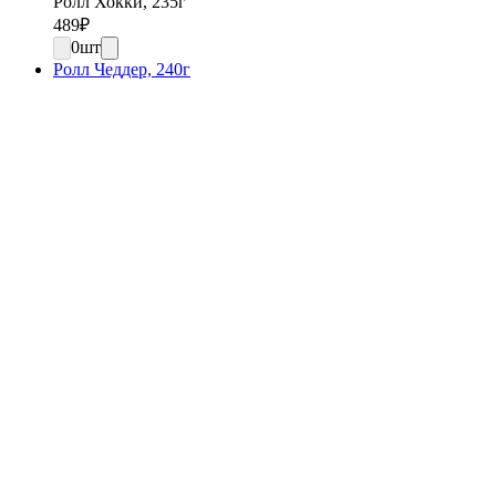
Ролл Хокки, 235г
489
₽
0
шт
Ролл Чеддер, 240г