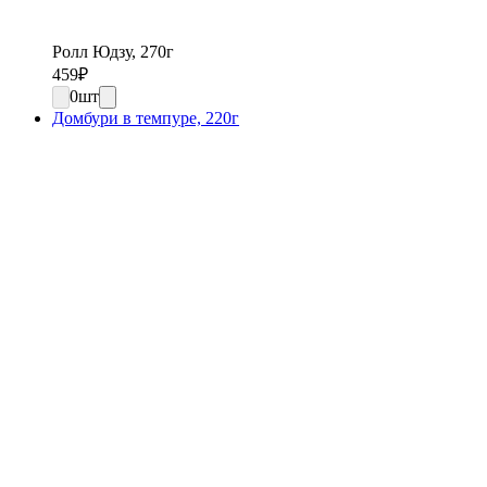
Ролл Юдзу, 270г
459
₽
0
шт
Домбури в темпуре, 220г