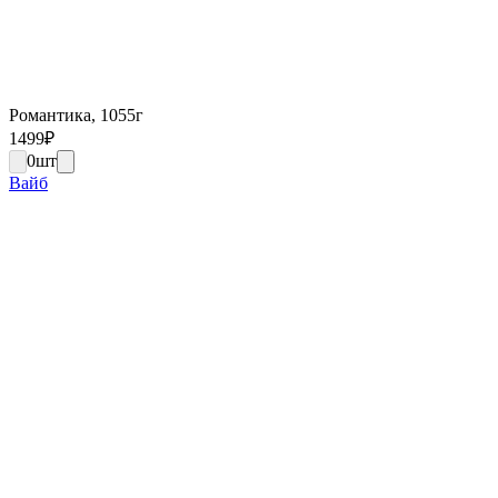
Романтика, 1055г
1499
₽
0
шт
Вайб