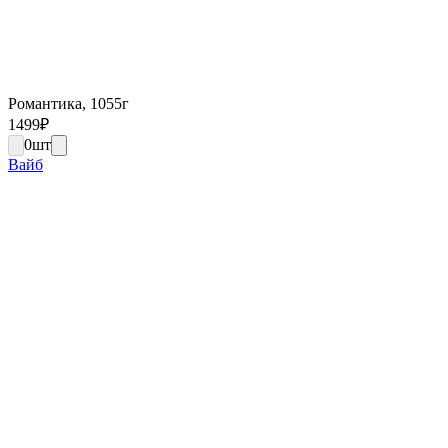
Романтика, 1055г
1499
₽
0
шт
Вайб