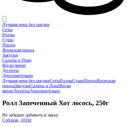
Лучшая цена без скидки
Сеты
Роллы
Суши
Пицца
Японская пицца
Закуски
Салаты и Поке
Веган меню
Десерты
Дополнительно
Лучшая цена без скидки
Сеты
Роллы
Суши
Пицца
Японская
пицца
Закуски
Салаты и Поке
Веган
меню
Десерты
Дополнительно
Ролл Запеченный Хот лосось, 250г
Не забудьте добавить в заказ:
Соблазн, 1010г