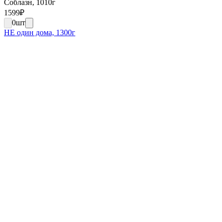
Соблазн, 1010г
1599
₽
0
шт
НЕ один дома, 1300г