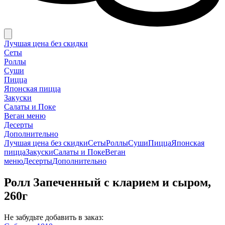
Лучшая цена без скидки
Сеты
Роллы
Суши
Пицца
Японская пицца
Закуски
Салаты и Поке
Веган меню
Десерты
Дополнительно
Лучшая цена без скидки
Сеты
Роллы
Суши
Пицца
Японская
пицца
Закуски
Салаты и Поке
Веган
меню
Десерты
Дополнительно
Ролл Запеченный с кларием и сыром,
260г
Не забудьте добавить в заказ: