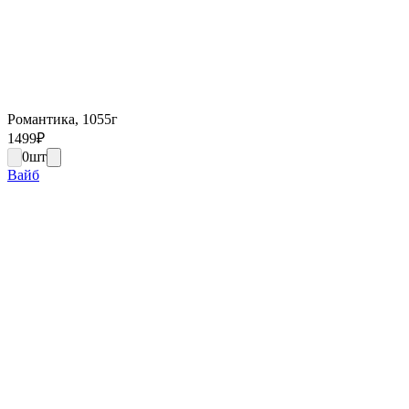
Романтика, 1055г
1499
₽
0
шт
Вайб