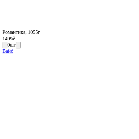
Романтика, 1055г
1499
₽
0
шт
Вайб