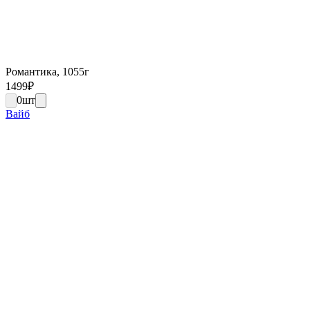
Романтика, 1055г
1499
₽
0
шт
Вайб