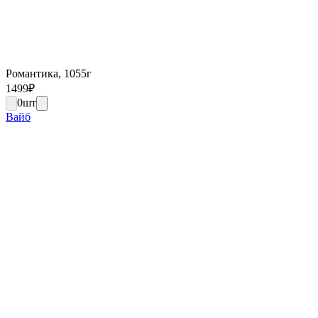
Романтика, 1055г
1499
₽
0
шт
Вайб